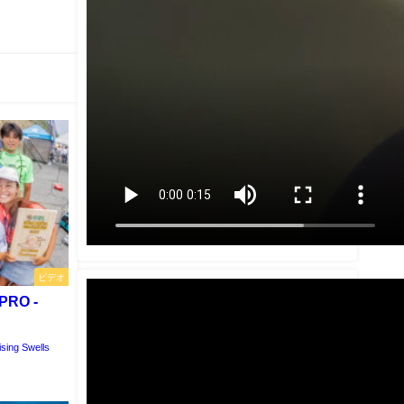
ビデオ
PRO -
sing Swells