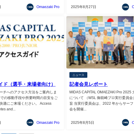
日
Omaezaki Pro
2025年8月27日
O
ニュース
イド（選手・来場者向け）
記者会見レポート
ーチへのアクセス方法をご案内しま
MIDAS CAPITAL OMAEZAKI Pro 20
までの移動手段や所要時間の目安をご
について （WSL 御前崎プロ実行委員会
適にご来場ください。 Access
旨 当実行委員会は、2022 年からサー
tes and...
会を開催...
日
Omaezaki Pro
2025年8月5日
O