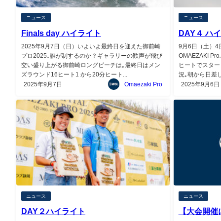
ニュース
ニュース
Finals day ハイライト
DAY４ ハ
2025年9月7日（日）いよいよ最終日を迎えた御前崎
9月6日（土）4日
プロ2025｡誰が制するのか？ギャラリーの歓声が飛び
OMAEZAKI 
交い盛り上がる御前崎ロングビーチは｡最終日はメン
ヒートでスター
ズラウンド16ヒート1 から20分ヒート...
況｡朝から日差し
2025年9月7日
Omaezaki Pro
2025年9月6日
ニュース
ニュース
DAY２ハイライト
【大会開催