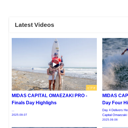
Latest Videos
ビデオ
MIDAS CAPITAL OMAEZAKI PRO -
MIDAS CAP
Finals Day Highlighs
Day Four Hi
...
Day 4 Delivers Hea
Capital Omaezaki P
2025.09.07
2025.09.06