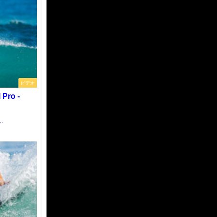
ビデオ
 Pro -
..