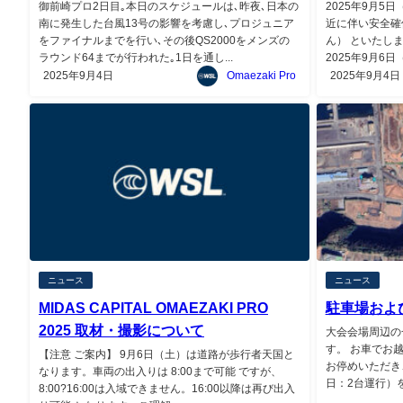
御前崎プロ2日目｡本日のスケジュールは､昨夜､日本の
2025年9月
南に発生した台風13号の影響を考慮し､プロジュニア
近に伴い安全確
をファイナルまでを行い､その後QS2000をメンズの
ん） といたし
ラウンド64までが行われた｡1日を通し...
2025年9月6日
2025年9月4日
Omaezaki Pro
2025年9月4日
ニュース
ニュース
MIDAS CAPITAL OMAEZAKI PRO
駐車場およ
2025 取材・撮影について
大会会場周辺の
す。 お車でお
【注意 ご案内】 9月6日（土）は道路が歩行者天国と
お停めいただき
なります。車両の出入りは 8:00まで可能 ですが、
日：2台運行）を
8:00?16:00は入域できません。16:00以降は再び出入