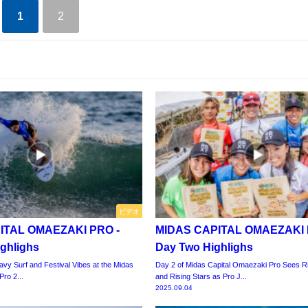
1
2
ビデオ
ITAL OMAEZAKI PRO -
MIDAS CAPITAL OMAEZAKI 
ghlighs
Day Two Highlighs
vy Surf and Festival Vibes at the Midas
Day 2 of Midas Capital Omaezaki Pro Sees Ri
ro 2...
and Rising Stars as Pro J...
2025.09.04