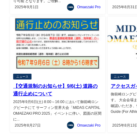
り可能 となります。ご理解...
2025年9月1日
Omaezaki Pro
2025年8月31
ニュース
ニュース
【交通規制のお知らせ】9/6(土) 道路の
アクセスガ
通行止めについて
御前崎ロングビ
す。 大会会場
2025年9月6日(土) 8:00～16:00 において御前崎ロン
確認いただき、快
グビーチにて サーフィン世界大会「MIDAS CAPITAL
Guide (For Athle
OMAEZAKI PRO 2025」イベントに伴い、図面の区間
に...
2025年8月27日
Omaezaki Pro
2025年8月13