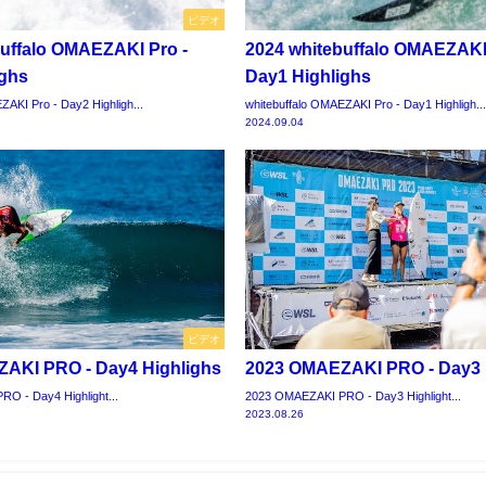
ビデオ
buffalo OMAEZAKI Pro -
2024 whitebuffalo OMAEZAKI
ighs
Day1 Highlighs
ZAKI Pro - Day2 Highligh...
whitebuffalo OMAEZAKI Pro - Day1 Highligh..
2024.09.04
ビデオ
AKI PRO - Day4 Highlighs
2023 OMAEZAKI PRO - Day3 
O - Day4 Highlight...
2023 OMAEZAKI PRO - Day3 Highlight...
2023.08.26