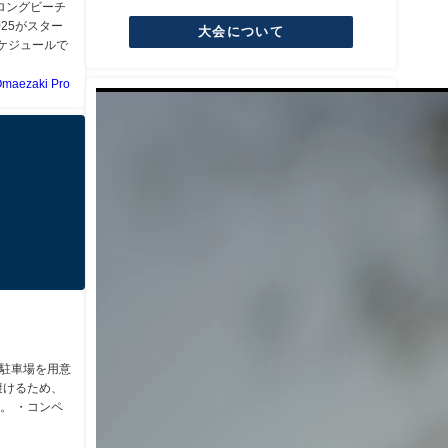
のロングビーチ
 2025がスター
大会について
スケジュールで
maezaki Pro
用駐車場を用意
避けるため、
。 ・コンペ