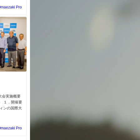
maezaki Pro
25 大会実施概要
） １．開催要
フィンの国際大
maezaki Pro