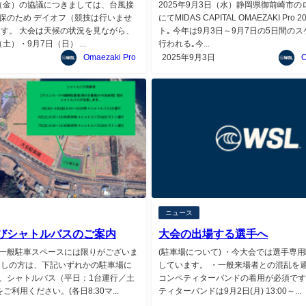
5日（金）の協議につきましては、台風接
2025年9月3日（水）静岡県御前崎市
保のため デイオフ（競技は行いませ
にてMIDAS CAPITAL OMAEZAKI Pro
ます。 大会は天候の状況を見ながら、
ト｡ 今年は9月3日～9月7日の5日間の
（土）・9月7日（日） ...
行われる｡今...
Omaezaki Pro
2025年9月3日
O
ニュース
びシャトルバスのご案内
大会の出場する選手へ
一般駐車スペースには限りがございま
(駐車場について) ・今大会では選手専
越しの方は、下記いずれかの駐車場に
しています。 ・一般来場者との混乱を
、シャトルバス（平日：1台運行／土
コンペティターバンドの着用が必須です
ご利用ください。(各日8:30マ...
ティターバンドは9月2日(月) 13:00～...