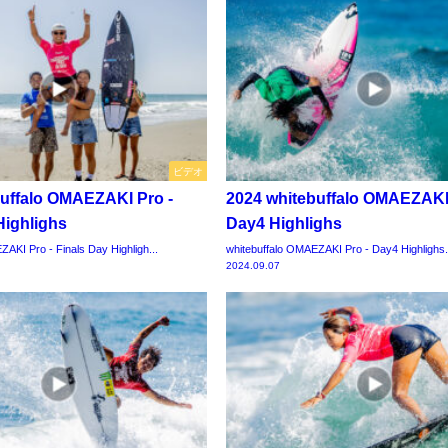
ビデオ
buffalo OMAEZAKI Pro -
2024 whitebuffalo OMAEZAKI
Highlighs
Day4 Highlighs
AKI Pro - Finals Day Highligh...
whitebuffalo OMAEZAKI Pro - Day4 Highlighs.
2024.09.07