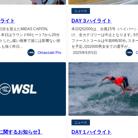
ニュース
イライト
DAY３ハイライト
目を迎えたMIDAS CAPITAL
本日QS2000は、台風15号（ペイパー
Pro｡本日はラウンド64ヒート7から20分
け、全カテゴリーは中止となります｡ 9
トした｡緩い南東で波には影響ない状
ファーストコールは午前6時30分｡スタ
も強く昨日...
を予定｡QS2000男女全ての選手が...
Omaezaki Pro
2025年9月5日
O
ニュース
に関するお知らせ】
DAY１ハイライト